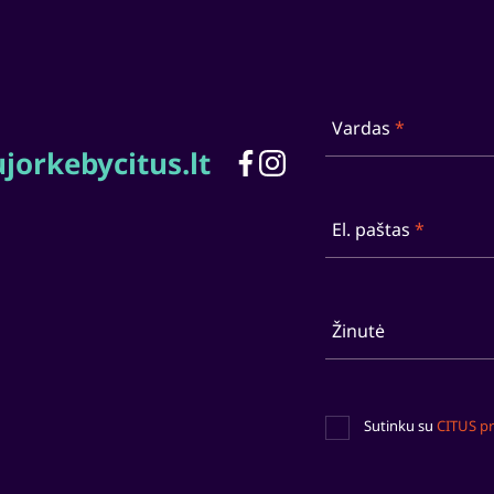
Vardas
*
jorkebycitus.lt
El. paštas
*
Žinutė
Sutinku su
CITUS pr