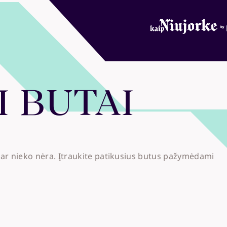
Rinktis
Apie Projektą
Privalumai
Galerija
I
BUTAI
Vieta
DUK
Naujienos
Kūrėjai
ar nieko nėra. Įtraukite patikusius butus pažymėdami
CITUS
DNR
Kontaktai