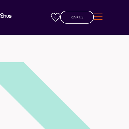
0
RINKTIS
Esamiems klientams