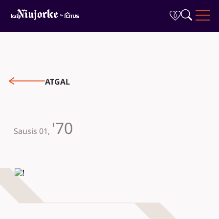
0
ATGAL
'70
Rinktis
Sausis 01,
Apie Projektą
Privalumai
Galerija
Vieta