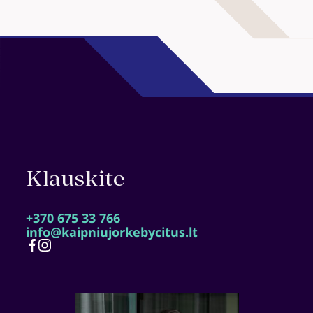
DUK
Naujienos
Kūrėjai
CITUS
DNR
Kontaktai
Esamiems klientams
ATVIRŲ DURŲ DIENOS
Klauskite
+370 675 33 766
info@kaipniujorkebycitus.lt